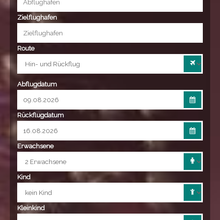
Zielflughafen
Route
Abflugdatum
Rückflugdatum
Erwachsene
Kind
Kleinkind