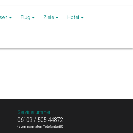
isen
Flug
Ziele
Hotel
Servicenummer
06109 / 505 44872
(zum normalen Telefontarif!)