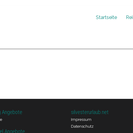
Startseite
Re
g Angebote
silvesterurlaub.net
e
Impressum
Datenschutz
el Angebote