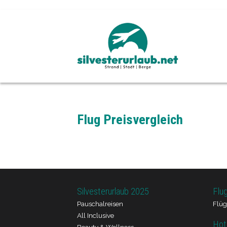
Flug Preisvergleich
Silvesterurlaub 2025
Flu
Pauschalreisen
Flüg
All Inclusive
Hot