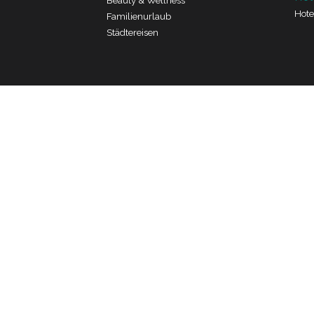
Beauty & Wellness
Hote
Familienurlaub
Städtereisen