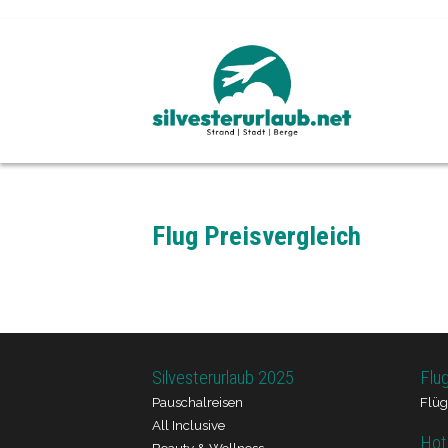
Flug Preisvergleich
Silvesterurlaub 2025
Flu
Pauschalreisen
Flüg
All Inclusive
Hot