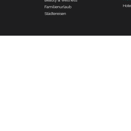
Beauty & Wellness
Hote
Familienurlaub
Städtereisen