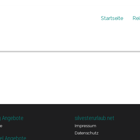
Startseite
Re
g Angebote
silvesterurlaub.net
e
Impressum
Datenschutz
el Angebote