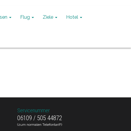
isen
Flug
Ziele
Hotel
Servicenummer
06109 / 505 44872
(zum normalen Telefontarif!)