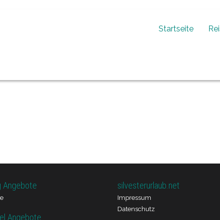
Startseite
Re
g Angebote
silvesterurlaub.net
e
Impressum
Datenschutz
el Angebote