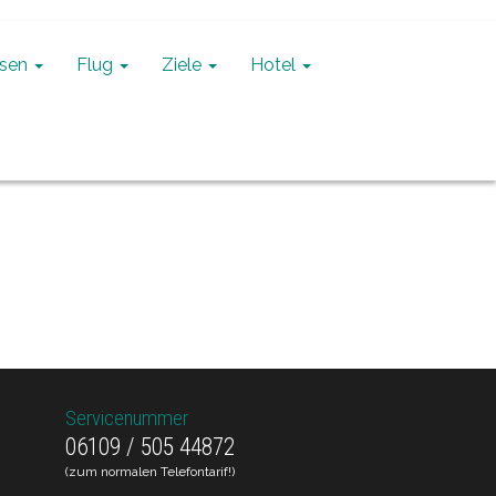
isen
Flug
Ziele
Hotel
Servicenummer
06109 / 505 44872
(zum normalen Telefontarif!)