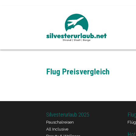
Flug Preisvergleich
Silvesterurlaub 2025
Flu
Pauschalreisen
Flüg
All Inclusive
Hot