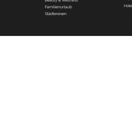
Beauty & Wellness
Hote
Familienurlaub
Städtereisen