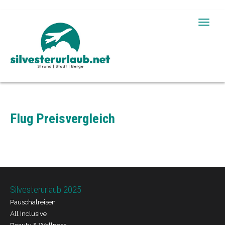
Toggle
naviga
Flug Preisvergleich
Silvesterurlaub 2025
Pauschalreisen
All Inclusive