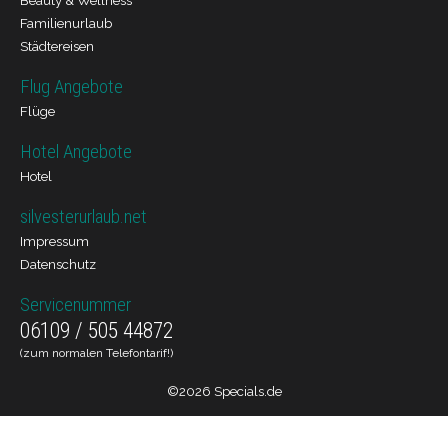
Beauty & Wellness
Familienurlaub
Städtereisen
Flug Angebote
Flüge
Hotel Angebote
Hotel
silvesterurlaub.net
Impressum
Datenschutz
Servicenummer
06109 / 505 44872
(zum normalen Telefontarif!)
©2026 Specials.de