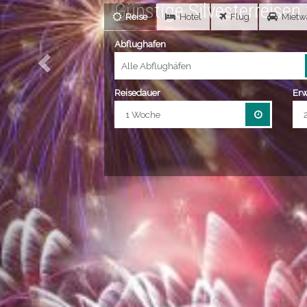
en für 2026 / 2027
Reise
Hotel
Flug
Mietw
Abflughafen
Alle Abflughäfen
Reisedauer
Er