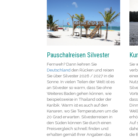
Pauschalreisen Silvester
Kur
Fernweh? Dann kehren Sie
Sie 
Deutschland
den Rücken und reisen
verb
Sie über Silvester 2026 / 2027 in die
eine
Sonne. In vielen Teilen der Welt ist es
Nutz
an Silvester so warm, dass Sie ohne
Silv
Weiteres Baden gehen können, wie
Vort
beispielsweise in Thailand oder der
dass
Karibik. Warm ist es auch auf den
Dinn
Kanaren, wo Sie Temperaturen um die
Well
20 Grad erwarten. Silvesterreisen in
erhö
den Süden können Sie durch einen
Auf 
Preisvergleich schnell finden und
dahe
erhalten gemäß Ihrer Angaben das
die 