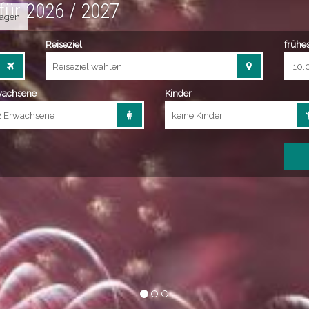
agen
Reiseziel
frühe
Reiseziel wählen
wachsene
Kinder
keine Kinder