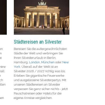
Städtereisen an Silvester
len
Bereisen Sie die außergewöhnlichsten
en
Städte der Welt und verbringen Sie
ne
Ihren Silvesterurlaub in Berlin,
Hamburg,
London
,
München
oder
New
 New
York
. Überall auf der Welt ist an
all
Silvester 2026 / 2027 richtig was los.
r
Erleben Sie gigantische Feuerwerke
uch
und ausgelassene Silvesterpartys. Mit
ollen
unseren Städtereisen an Silvester
verpassen Sie ganz sicher nichts - jetzt
Pauschalreisen oder Hotels für die
nen
eigene Anreise vergleichen.