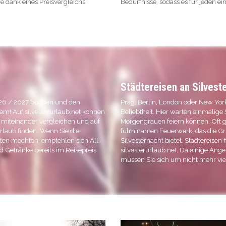
Sie dank eines Preisvergleichs
Bedürfnisse, sodass es für jeden ei
Städtereisen an Silvest
2026 / 2027 buchen und den
Prag, Berlin, London oder New York
em! Auf silvesterurlaub.net können
Beliebtheit. Hier warten einmalige 
r miteinander vergleichen und auf
Morgengrauen feiern können. Oft g
rlaub finden. Wenn Sie die
fulminanten Feuerwerk, das die G
ten möchten, empfehlen sich All
Silvesternacht bietet. Städtereisen 
nd Getränke bereits im Reisepreis
silvesterurlaub.net. Da einige Ang
müssen Sie sich um nicht mehr vi