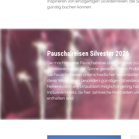
inspirieren von einzigartigen Silvesterreisen, die 
günstig buchen können.
Pauschalreisen Silvester 2026
Sie möchten eine Pauschalreise über Silvester 
Jahreswechsel in der Sonne genießen? Kein Probl
Sie Pauschalreisen unterschiedlicher Veranstalte
diese Weise einen besonders günstigen Silvesteru
Nebenkosten am Urlaubsort möglichst gering hal
Inclusive Hotels, da hier zahlreiche Mahlzeiten u
enthalten sind.