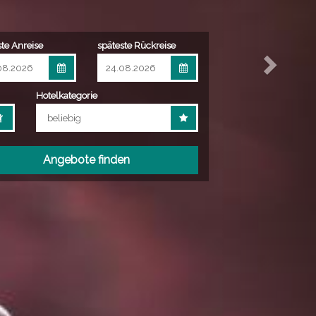
Günstige reisen durch 
ste Anreise
späteste Rückreise
Hotelkategorie
Angebote finden