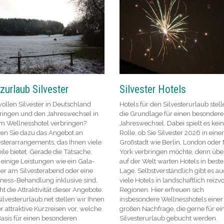
zurlaub Silvester
Silvester Hotels
wollen Silvester in Deutschland
Hotels für den Silvesterurlaub stel
ringen und den Jahreswechsel in
die Grundlage für einen besonder
m Wellnesshotel verbringen?
Jahreswechsel. Dabei spielt es kei
en Sie dazu das Angebot an
Rolle, ob Sie Silvester 2026 in einer
esterarrangements, das Ihnen viele
Großstadt wie Berlin, London oder
eile bietet. Gerade die Tatsache,
York verbringen möchte, denn über
 einige Leistungen wie ein Gala-
auf der Welt warten Hotels in beste
er am Silvesterabend oder eine
Lage. Selbstverständlich gibt es a
ness-Behandlung inklusive sind,
viele Hotels in landschaftlich reizv
ht die Attraktivität dieser Angebote.
Regionen. Hier erfreuen sich
silvesterurlaub.net stellen wir Ihnen
insbesondere Wellnesshotels einer
r attraktive Kurzreisen vor, welche
großen Nachfrage, die gerne für ei
Basis für einen besonderen
Silvesterurlaub gebucht werden.