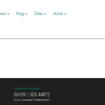
isen
Flug
Ziele
Hotel
Servicenummer
06109 / 505 44872
(zum normalen Telefontarif!)