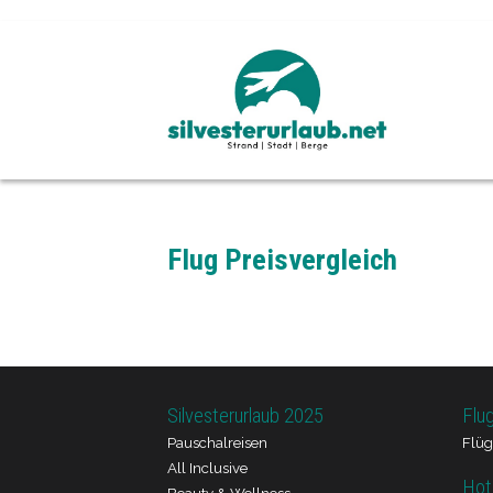
Flug Preisvergleich
Silvesterurlaub 2025
Flu
Pauschalreisen
Flüg
All Inclusive
Hot