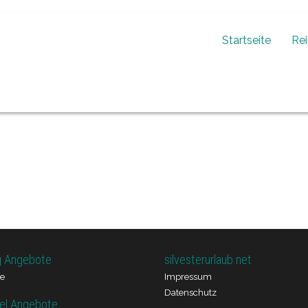
Startseite
Re
g Angebote
silvesterurlaub.net
e
Impressum
Datenschutz
el Angebote