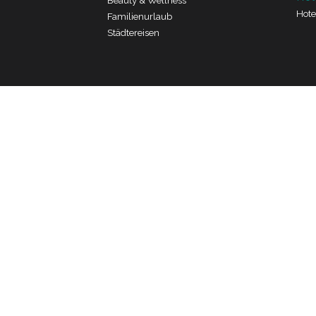
Beauty & Wellness
Hote
Familienurlaub
Städtereisen